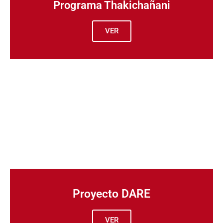
Programa Thakichañani
VER
Proyecto DARE
VER