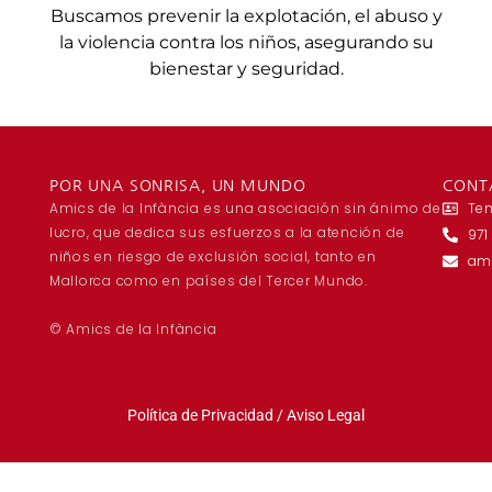
Buscamos prevenir la explotación, el abuso y
la violencia contra los niños, asegurando su
bienestar y seguridad.
POR UNA SONRISA, UN MUNDO
CONT
Amics de la Infància es una asociación sin ánimo de
Te
lucro, que dedica sus esfuerzos a la atención de
971
niños en riesgo de exclusión social, tanto en
am
Mallorca como en países del Tercer Mundo.
© Amics de la Infància
Política de Privacidad
/
Aviso Legal